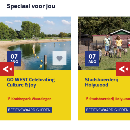
Speciaal voor jou
07
07
AUG
AUG
GO WEST Celebrating
Stadsboerderij
Culture & Joy
Holywood
Krabbepark Vlaardingen
Stadsboerderij Holywo
BEZIENSWAARDIGHEDEN
BEZIENSWAARDIGHEDEN