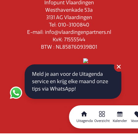
Infopunt Vlaardingen
Westhavenkade 53a
3131 AG Vlaardingen
Tel: 010-3100840
E-mail: info@vlaardingenpartners.nl
KvK: 71555544
BTW : NL858760939B01
Meld je aan voor de Uitagenda
service en krijg elke maand onze
tips via WhatsApp!
Routeplanner
Home
Overzicht
Uitagenda
Overzicht
Kalender
Voor
Kalender