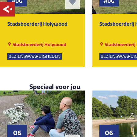
AUG
AUG
Stadsboerderij Holywood
Stadsboerderij
Stadsboerderij Holywood
Stadsboerderij
BEZIENSWAARDIGHEDEN
BEZIENSWAARDI
NATUUR
NATUUR
Speciaal voor jou
06
06