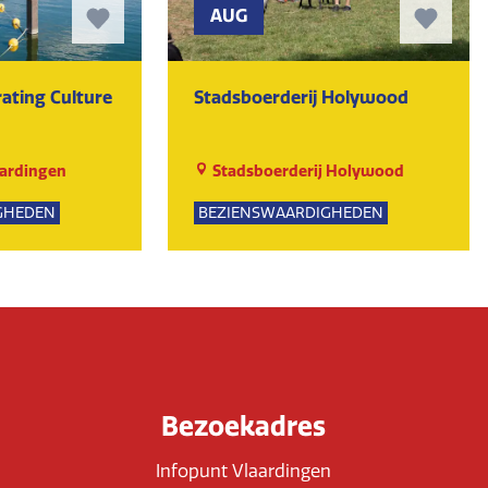
AUG
ating Culture
Stadsboerderij Holywood
ardingen
Stadsboerderij Holywood
GHEDEN
BEZIENSWAARDIGHEDEN
UR
NATUUR
Bezoekadres
Infopunt Vlaardingen