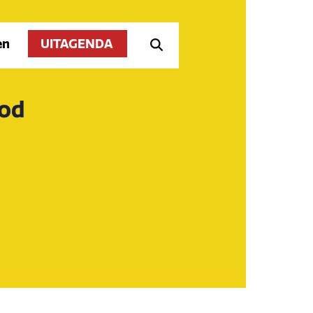
en
UITAGENDA
ood