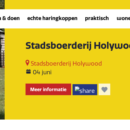
n & doen
echte haringkoppen
praktisch
won
Stadsboerderij Holyw
Stadsboerderij Holywood
04 juni
Meer informatie