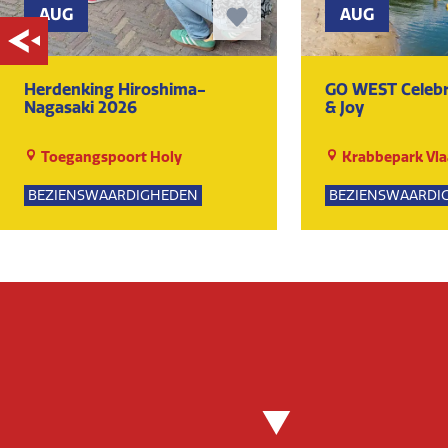
AUG
AUG
Herdenking Hiroshima-
GO WEST Celebr
Nagasaki 2026
& Joy
Toegangspoort Holy
Krabbepark Vla
BEZIENSWAARDIGHEDEN
BEZIENSWAARDI
KUNST EN CULTUUR
KUNST EN CULTU
EVENEMENTEN