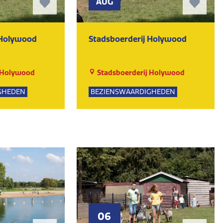
AUG
 Holywood
Stadsboerderij Holywood
 Holywood
Stadsboerderij Holywood
GHEDEN
BEZIENSWAARDIGHEDEN
NATUUR
06