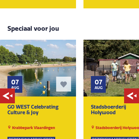
Speciaal voor jou
07
07
AUG
AUG
GO WEST Celebrating
Stadsboerderij
Culture & Joy
Holywood
Krabbepark Vlaardingen
Stadsboerderij Holywo