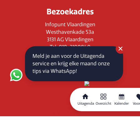
Bezoekadres
Infopunt Vlaardingen
Westhavenkade 53a
3131 AG Vlaardingen
Tel: 010-3100840
E-mail: info@vlaardingenpartners.nl
Meld je aan voor de Uitagenda
KvK: 71555544
service en krijg elke maand onze
BTW : NL858760939B01
tips via WhatsApp!
Uitagenda
Overzicht
Kalender
Voor
Routeplanner
Home