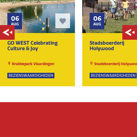
06
06
AUG
AUG
GO WEST Celebrating
Stadsboerderij
Culture & Joy
Holywood
Krabbepark Vlaardingen
Stadsboerderij Holywo
BEZIENSWAARDIGHEDEN
BEZIENSWAARDIGHEDEN