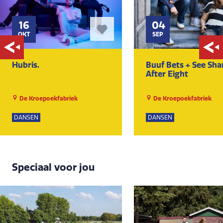
16
04
OKT
SEP
Hubris.
Buuf Bets + See Sha
After Eight
De Kroepoekfabriek
De Kroepoekfabriek
DANSEN
DANSEN
Speciaal voor jou