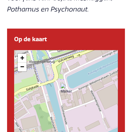
Pothamus en Psychonaut.
Op de kaart
+
−