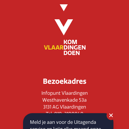
Bezoekadres
Infopunt Vlaardingen
Westhavenkade 53a
3131 AG Vlaardingen
Tel: 010-3100840
E-mail: info@vlaardingenpartners.nl
Meld je aan voor de Uitagenda
KvK: 71555544