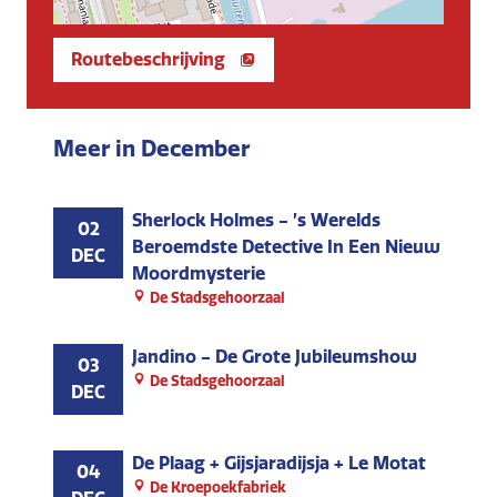
Routebeschrijving
Meer in December
Sherlock Holmes - ’s Werelds
02
Beroemdste Detective In Een Nieuw
DEC
Moordmysterie
De Stadsgehoorzaal
Jandino - De Grote Jubileumshow
03
De Stadsgehoorzaal
DEC
De Plaag + Gijsjaradijsja + Le Motat
04
De Kroepoekfabriek