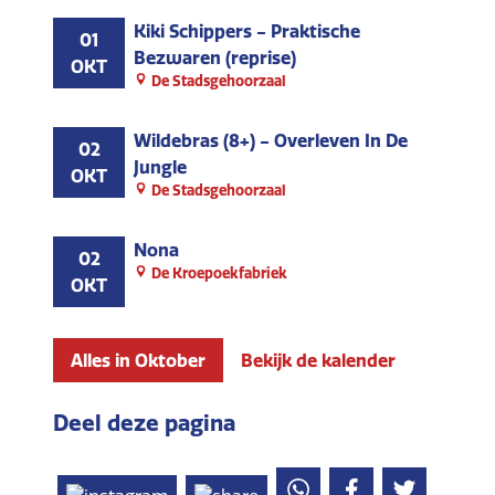
Kiki Schippers - Praktische
01
Bezwaren (reprise)
OKT
De Stadsgehoorzaal
Wildebras (8+) - Overleven In De
02
Jungle
OKT
De Stadsgehoorzaal
Nona
02
De Kroepoekfabriek
OKT
Alles in Oktober
Bekijk de kalender
Deel deze pagina