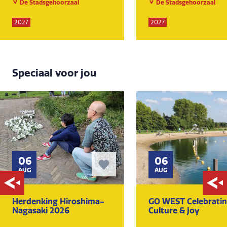
De Stadsgehoorzaal
De Stadsgehoorzaal
2027
2027
Speciaal voor jou
06
06
AUG
AUG
Herdenking Hiroshima-
GO WEST Celebrati
Nagasaki 2026
Culture & Joy