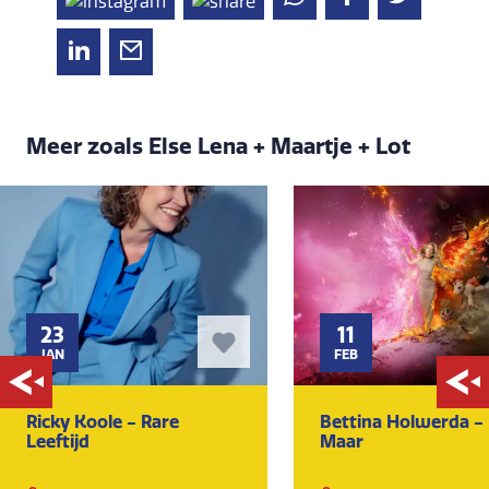
Meer zoals Else Lena + Maartje + Lot
23
11
JAN
FEB
Ricky Koole - Rare
Bettina Holwerda -
Leeftijd
Maar