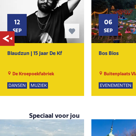
12
06
SEP
SEP
Blaudzun | 15 Jaar De Kf
Bos Bios
De Kroepoekfabriek
Buitenplaats V
DANSEN
MUZIEK
EVENEMENTEN
KUNST EN CULTUUR
KUNST EN CULTU
GROEPSUITJES
Speciaal voor jou