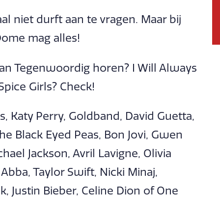
l niet durft aan te vragen. Maar bij
Dome mag alles!
d van Tegenwoordig horen? I Will Always
pice Girls? Check!
us, Katy Perry, Goldband, David Guetta,
The Black Eyed Peas, Bon Jovi, Gwen
chael Jackson, Avril Lavigne, Olivia
Abba, Taylor Swift, Nicki Minaj,
k, Justin Bieber, Celine Dion of One