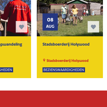
08
AUG
tapwandeling
Stadsboerderij Holywood
Stadsboerderij Holywood
GHEDEN
BEZIENSWAARDIGHEDEN
PSUITJES
NATUUR