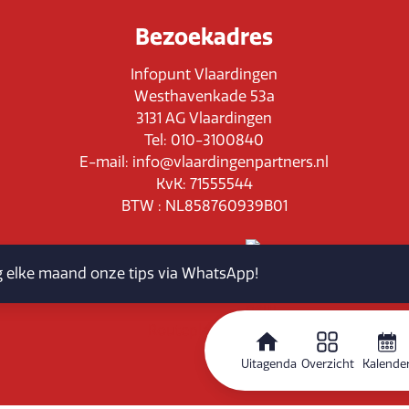
Bezoekadres
Infopunt Vlaardingen
Westhavenkade 53a
3131 AG Vlaardingen
Tel: 010-3100840
E-mail: info@vlaardingenpartners.nl
KvK: 71555544
BTW : NL858760939B01
jg elke maand onze tips via WhatsApp!
Routeplanner
Uitagenda
Overzicht
Kalende