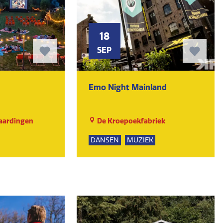
18
SEP
Emo Night Mainland
laardingen
De Kroepoekfabriek
DANSEN
MUZIEK
UR