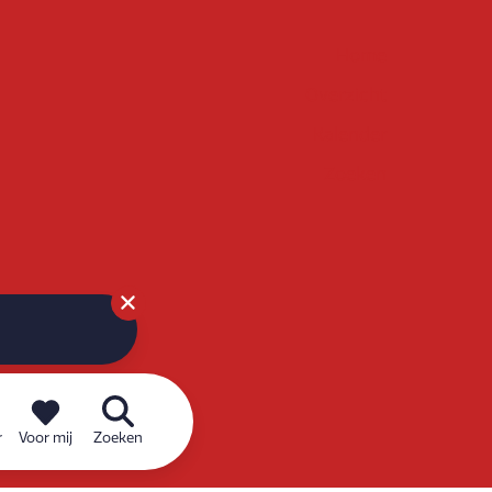
Home
Overzicht
Kalender
Zoeken
r
Voor mij
Zoeken