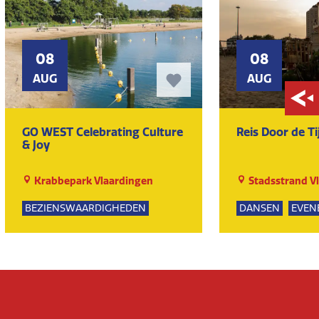
08
08
AUG
AUG
GO WEST Celebrating Culture
Reis Door de Ti
& Joy
Krabbepark Vlaardingen
Stadsstrand V
BEZIENSWAARDIGHEDEN
DANSEN
EVEN
KUNST EN CULTUUR
MUZIEK
EVENEMENTEN