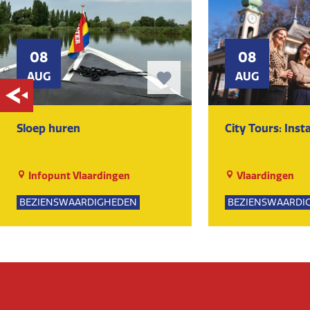
08
08
AUG
AUG
Sloep huren
City Tours: Ins
Infopunt Vlaardingen
Vlaardingen
BEZIENSWAARDIGHEDEN
BEZIENSWAARDI
NATUUR
SPORTIEF
GROE