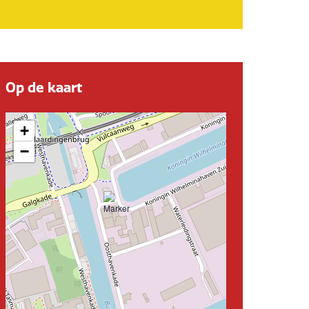
Op de kaart
+
−