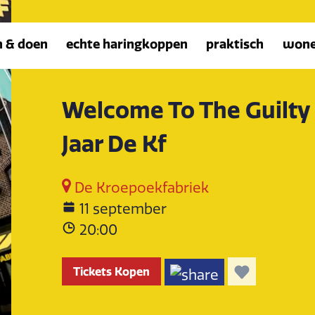
n & doen
echte haringkoppen
praktisch
won
Welcome To The Guilty 
Jaar De Kf
De Kroepoekfabriek
11 september
20:00
Tickets Kopen