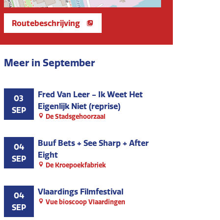
Routebeschrijving
Meer in September
Fred Van Leer - Ik Weet Het
03
Eigenlijk Niet (reprise)
SEP
De Stadsgehoorzaal
Buuf Bets + See Sharp + After
04
Eight
SEP
De Kroepoekfabriek
Vlaardings Filmfestival
04
Vue bioscoop Vlaardingen
SEP