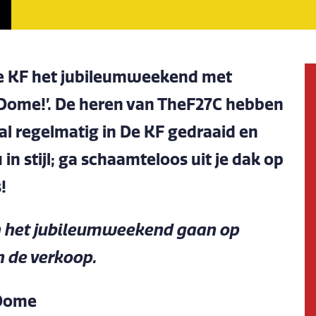
De KF het jubileumweekend met
 Dome!’. De heren van TheF27C hebben
 al regelmatig in De KF gedraaid en
 stijl; ga schaamteloos uit je dak op
!
n het jubileumweekend gaan op
n de verkoop.
 Dome