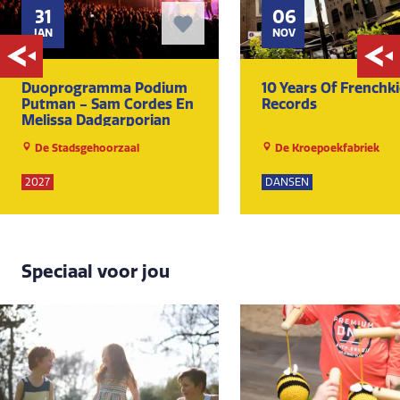
31
06
JAN
NOV
Duoprogramma Podium
10 Years Of Frenchk
Putman - Sam Cordes En
Records
Melissa Dadgarporian
De Stadsgehoorzaal
De Kroepoekfabriek
2027
DANSEN
Speciaal voor jou