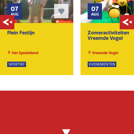
07
07
AUG
AUG
Plein Festijn
Zomeractiviteiten
Vreemde Vogel
Het Speeleiland
Vreemde Vogel
SPORTIEF
EVENEMENTEN