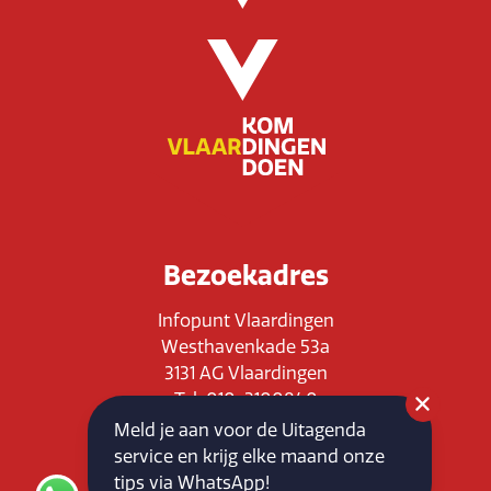
Bezoekadres
Infopunt Vlaardingen
Westhavenkade 53a
3131 AG Vlaardingen
Tel: 010-3100840
E-mail: info@vlaardingenpartners.nl
Meld je aan voor de Uitagenda
KvK: 71555544
service en krijg elke maand onze
BTW : NL858760939B01
tips via WhatsApp!