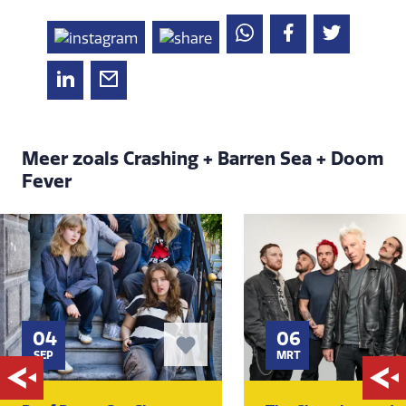
Meer zoals Crashing + Barren Sea + Doom
Fever
04
06
SEP
MRT