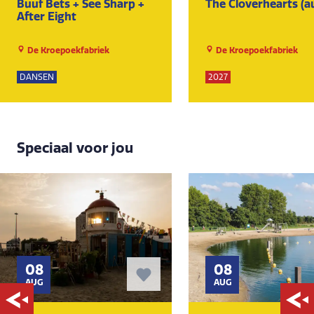
Buuf Bets + See Sharp +
The Cloverhearts (a
After Eight
De Kroepoekfabriek
De Kroepoekfabriek
DANSEN
2027
Speciaal voor jou
08
08
AUG
AUG