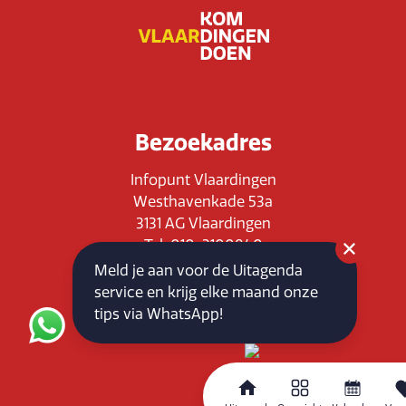
Bezoekadres
Infopunt Vlaardingen
Westhavenkade 53a
3131 AG Vlaardingen
Tel: 010-3100840
E-mail: info@vlaardingenpartners.nl
Meld je aan voor de Uitagenda
KvK: 71555544
service en krijg elke maand onze
BTW : NL858760939B01
tips via WhatsApp!