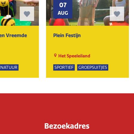
07
AUG
ten Vreemde
Plein Festijn
Het Speeleiland
NATUUR
SPORTIEF
GROEPSUITJES
PSUITJES
UR
Bezoekadres