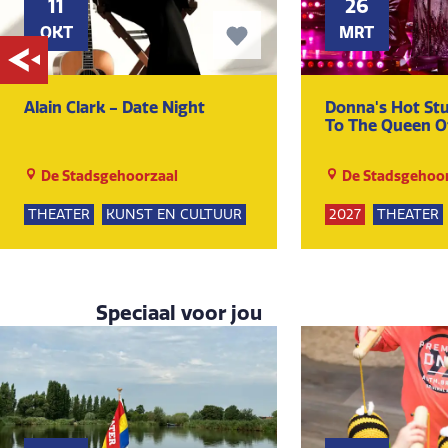
11
26
OKT
MRT
Alain Clark - Date Night
Donna's Hot Stu
To The Queen O
De Stadsgehoorzaal
De Stadsgehoor
THEATER
KUNST EN CULTUUR
2027
THEATER
KUNST EN CULTU
Speciaal voor jou