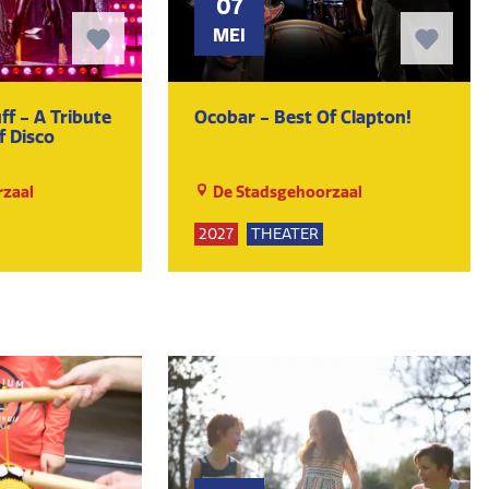
07
MEI
ff - A Tribute
Ocobar - Best Of Clapton!
f Disco
zaal
De Stadsgehoorzaal
2027
THEATER
UR
KUNST EN CULTUUR