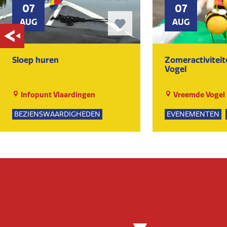
07
07
AUG
AUG
Sloep huren
Zomeractivitei
Vogel
Infopunt Vlaardingen
Vreemde Vogel
BEZIENSWAARDIGHEDEN
EVENEMENTEN
NATUUR
SPEELTUIN
GROE
KUNST EN CULTU