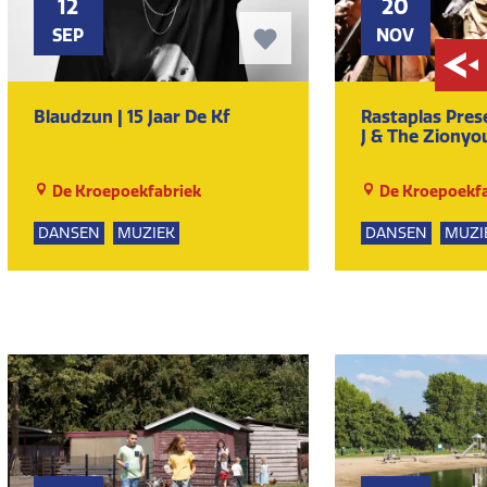
12
20
SEP
NOV
Blaudzun | 15 Jaar De Kf
Rastaplas Pre
J & The Ziony
De Kroepoekfabriek
De Kroepoekfa
DANSEN
MUZIEK
DANSEN
MUZI
KUNST EN CULTUUR