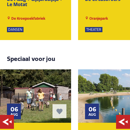
Le Motat
De Kroepoekfabriek
Oranjepark
DANSEN
THEATER
Speciaal voor jou
06
06
AUG
AUG