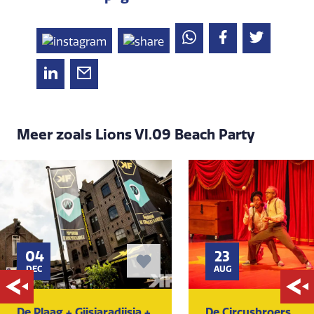
Meer zoals Lions Vl.09 Beach Party
04
23
DEC
AUG
De Plaag + Gijsjaradijsja +
De Circusbroers