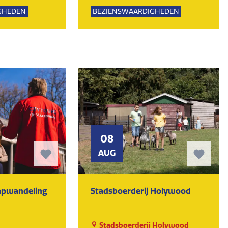
Lemming
GHEDEN
BEZIENSWAARDIGHEDEN
UR
MUSEUM
KUNST EN CULTUUR
MUSEUM
08
AUG
tapwandeling
Stadsboerderij Holywood
Stadsboerderij Holywood