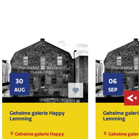
30
06
AUG
SEP
Geheime galerie Happy
Geheime galer
Lemming
Lemming
Geheime galerie Happy
Geheime galer