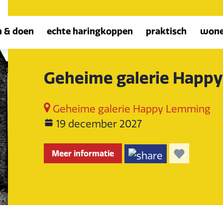
n & doen
echte haringkoppen
praktisch
won
Geheime galerie Happ
Geheime galerie Happy Lemming
19 december 2027
Meer informatie