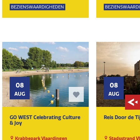
Lemming
Lemming
BEZIENSWAARDIGHEDEN
BEZIENSWAARD
KUNST EN CULTUUR
MUSEUM
KUNST EN CULT
08
08
AUG
AUG
GO WEST Celebrating Culture
Reis Door de Ti
& Joy
Krabbepark Vlaardingen
Stadsstrand V