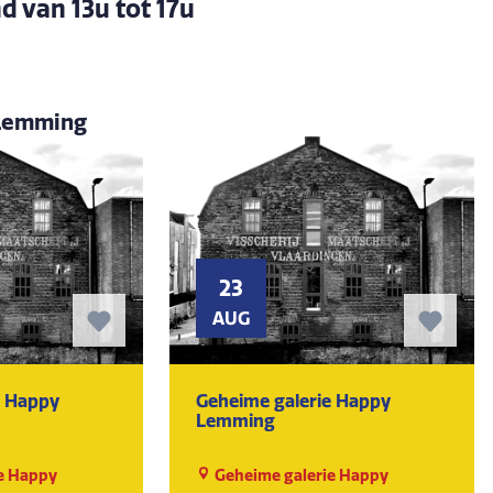
d van 13u tot 17u
 Lemming
23
AUG
e Happy
Geheime galerie Happy
Lemming
e Happy
Geheime galerie Happy