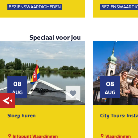
Lemming
Lemming
BEZIENSWAARDIGHEDEN
BEZIENSWAARDI
KUNST EN CULTUUR
MUSEUM
KUNST EN CULTU
Speciaal voor jou
08
08
AUG
AUG
Sloep huren
City Tours: Ins
Infopunt Vlaardingen
Vlaardingen