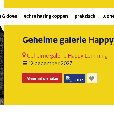
n & doen
echte haringkoppen
praktisch
won
Geheime galerie Happ
Geheime galerie Happy Lemming
12 december 2027
Meer informatie