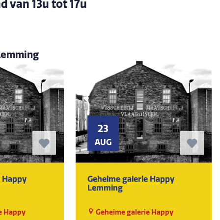
d van 13u tot 17u
 Lemming
23
AUG
e Happy
Geheime galerie Happy
Lemming
e Happy
Geheime galerie Happy