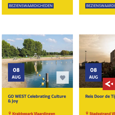
Lemming
Lemming
BEZIENSWAARDIGHEDEN
BEZIENSWAARD
KUNST EN CULTUUR
MUSEUM
KUNST EN CULT
08
08
AUG
AUG
GO WEST Celebrating Culture
Reis Door de Ti
& Joy
Krabbepark Vlaardingen
Stadsstrand V