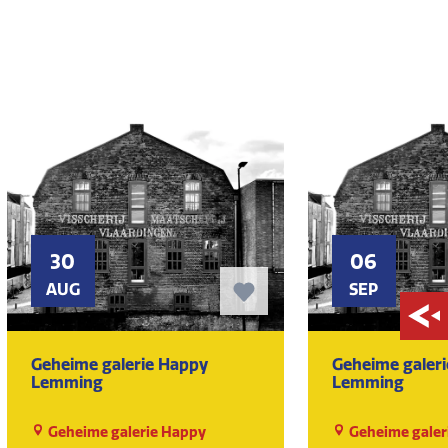
30
06
AUG
SEP
Geheime galerie Happy
Geheime galer
Lemming
Lemming
Geheime galerie Happy
Geheime galer