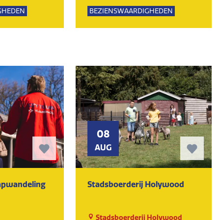
Lemming
GHEDEN
BEZIENSWAARDIGHEDEN
UR
MUSEUM
KUNST EN CULTUUR
MUSEUM
08
AUG
tapwandeling
Stadsboerderij Holywood
Stadsboerderij Holywood