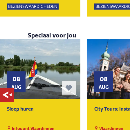
Lemming
Lemming
BEZIENSWAARDIGHEDEN
BEZIENSWAARDI
KUNST EN CULTUUR
MUSEUM
KUNST EN CULTU
Speciaal voor jou
08
08
AUG
AUG
Sloep huren
City Tours: Ins
Infopunt Vlaardingen
Vlaardingen