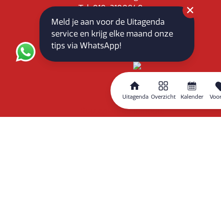
Tel: 010-3100840
E-mail: info@vlaardingenpartners.nl
Meld je aan voor de Uitagenda
KvK: 71555544
service en krijg elke maand onze
BTW : NL858760939B01
tips via WhatsApp!
Uitagenda
Overzicht
Kalender
Voor
Routeplanner
Home
Overzicht
Kalender
Zoeken