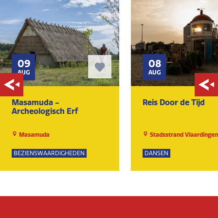
09
08
AUG
AUG
Masamuda -
Reis Door de Tijd
Archeologisch Erf
Masamuda
Stadsstrand Vlaardingen
BEZIENSWAARDIGHEDEN
DANSEN