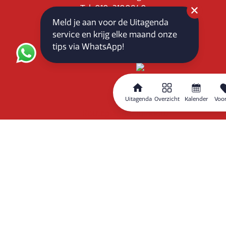
Tel: 010-3100840
E-mail: info@vlaardingenpartners.nl
Meld je aan voor de Uitagenda
KvK: 71555544
service en krijg elke maand onze
BTW : NL858760939B01
tips via WhatsApp!
Uitagenda
Overzicht
Kalender
Voor
Routeplanner
Home
Overzicht
Kalender
Zoeken