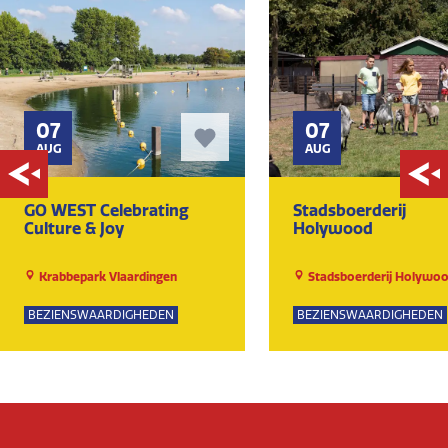
07
07
AUG
AUG
GO WEST Celebrating
Stadsboerderij
Culture & Joy
Holywood
Krabbepark Vlaardingen
Stadsboerderij Holywo
BEZIENSWAARDIGHEDEN
BEZIENSWAARDIGHEDEN