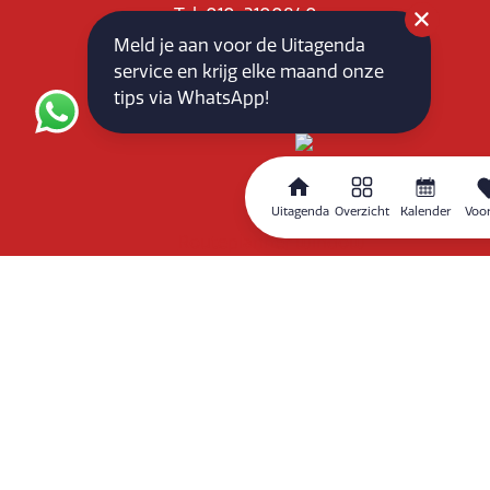
Tel: 010-3100840
E-mail: info@vlaardingenpartners.nl
Meld je aan voor de Uitagenda
KvK: 71555544
service en krijg elke maand onze
BTW : NL858760939B01
tips via WhatsApp!
Uitagenda
Overzicht
Kalender
Voor
Routeplanner
Home
Overzicht
Kalender
Zoeken