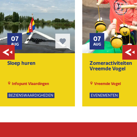
07
07
AUG
AUG
Sloep huren
Zomeractiviteiten
Vreemde Vogel
Infopunt Vlaardingen
Vreemde Vogel
BEZIENSWAARDIGHEDEN
EVENEMENTEN