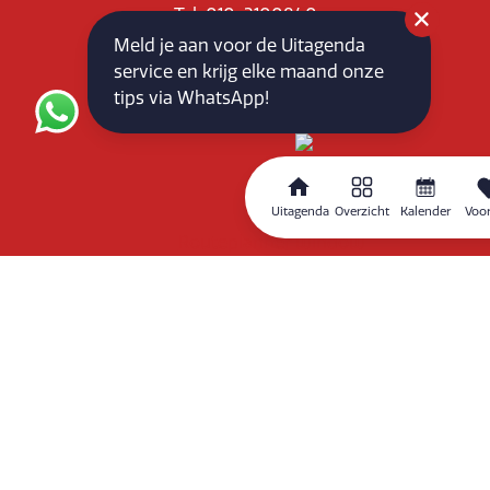
Tel: 010-3100840
E-mail: info@vlaardingenpartners.nl
Meld je aan voor de Uitagenda
KvK: 71555544
service en krijg elke maand onze
BTW : NL858760939B01
tips via WhatsApp!
Uitagenda
Overzicht
Kalender
Voor
Routeplanner
Home
Overzicht
Kalender
Zoeken