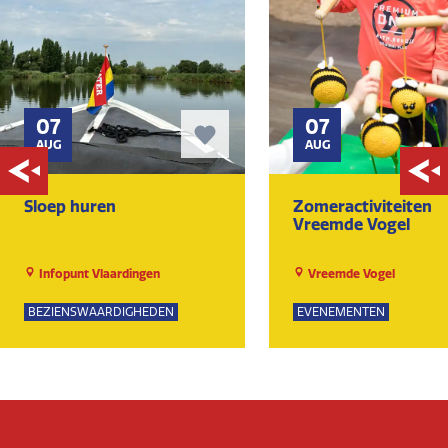
07
07
AUG
AUG
Sloep huren
Zomeractiviteiten
Vreemde Vogel
Infopunt Vlaardingen
Vreemde Vogel
BEZIENSWAARDIGHEDEN
EVENEMENTEN