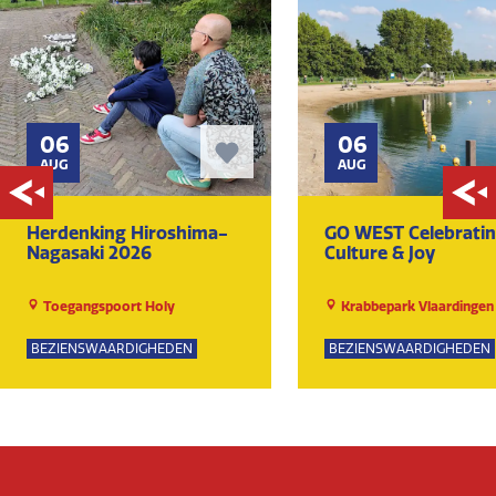
06
06
AUG
AUG
Herdenking Hiroshima-
GO WEST Celebrati
Nagasaki 2026
Culture & Joy
Toegangspoort Holy
Krabbepark Vlaardingen
BEZIENSWAARDIGHEDEN
BEZIENSWAARDIGHEDEN