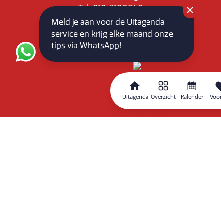
Tel: 010-3100840
E-mail: info@vlaardingenpartners.nl
Meld je aan voor de Uitagenda
KvK: 71555544
service en krijg elke maand onze
BTW : NL858760939B01
tips via WhatsApp!
Uitagenda
Overzicht
Kalender
Voor
Routeplanner
Home
Overzicht
Kalender
Zoeken