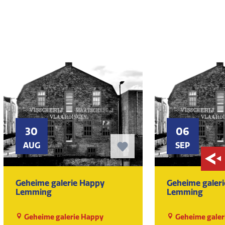
30
06
AUG
SEP
Geheime galerie Happy
Geheime galer
Lemming
Lemming
Geheime galerie Happy
Geheime galer