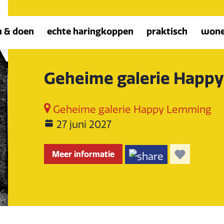
n & doen
echte haringkoppen
praktisch
won
Geheime galerie Happ
Geheime galerie Happy Lemming
27 juni 2027
Meer informatie