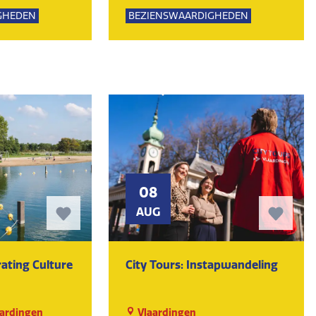
Lemming
GHEDEN
BEZIENSWAARDIGHEDEN
UR
MUSEUM
KUNST EN CULTUUR
MUSEUM
08
AUG
ating Culture
City Tours: Instapwandeling
ardingen
Vlaardingen