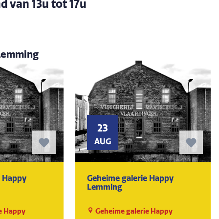
d van 13u tot 17u
 Lemming
23
AUG
e Happy
Geheime galerie Happy
Lemming
e Happy
Geheime galerie Happy