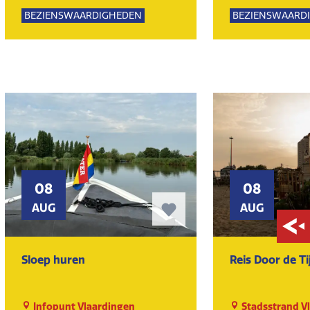
Lemming
Lemming
BEZIENSWAARDIGHEDEN
BEZIENSWAARD
KUNST EN CULTUUR
MUSEUM
KUNST EN CULT
08
08
AUG
AUG
Sloep huren
Reis Door de Ti
Infopunt Vlaardingen
Stadsstrand V