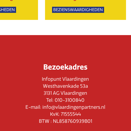
GHEDEN
BEZIENSWAARDIGHEDEN
UR
SPORTIEF
GROEPSUITJES
Bezoekadres
Infopunt Vlaardingen
Westhavenkade 53a
3131 AG Vlaardingen
Tel: 010-3100840
E-mail: info@vlaardingenpartners.nl
KvK: 71555544
BTW : NL858760939B01