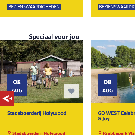
Lemming
Lemming
BEZIENSWAARDIGHEDEN
BEZIENSWAARDI
KUNST EN CULTUUR
MUSEUM
KUNST EN CULTU
Speciaal voor jou
08
08
AUG
AUG
Stadsboerderij Holywood
GO WEST Celebr
& Joy
Stadsboerderij Holywood
Krabbepark Vla