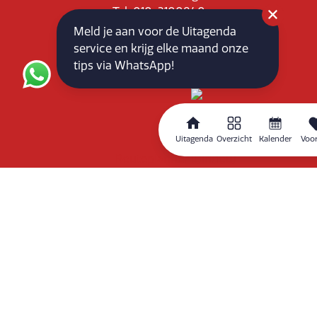
Tel: 010-3100840
E-mail: info@vlaardingenpartners.nl
Meld je aan voor de Uitagenda
KvK: 71555544
service en krijg elke maand onze
BTW : NL858760939B01
tips via WhatsApp!
Uitagenda
Overzicht
Kalender
Voor
Routeplanner
Home
Overzicht
Kalender
Zoeken