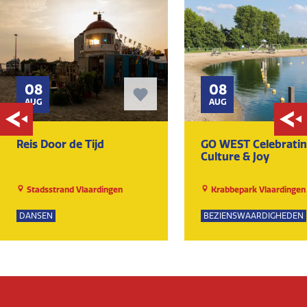
08
08
AUG
AUG
Reis Door de Tijd
GO WEST Celebrati
Culture & Joy
Stadsstrand Vlaardingen
Krabbepark Vlaardingen
DANSEN
BEZIENSWAARDIGHEDEN