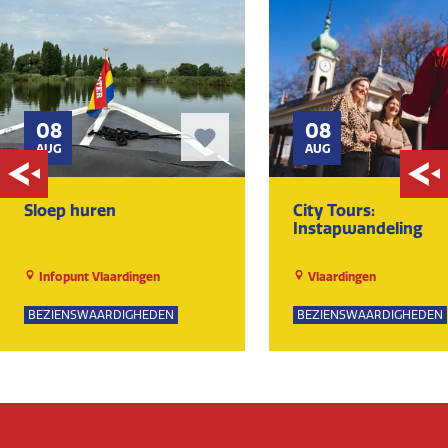
08
08
AUG
AUG
Sloep huren
City Tours:
Instapwandeling
Infopunt Vlaardingen
Vlaardingen
BEZIENSWAARDIGHEDEN
BEZIENSWAARDIGHEDEN