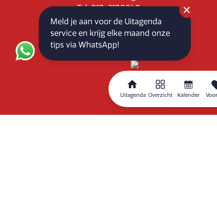
Tel: 010-3100840
E-mail: info@vlaardingenpartners.nl
Meld je aan voor de Uitagenda
KvK: 71555544
service en krijg elke maand onze
BTW : NL858760939B01
tips via WhatsApp!
Uitagenda
Overzicht
Kalender
Voor
Routeplanner
Home
Overzicht
Kalender
Zoeken