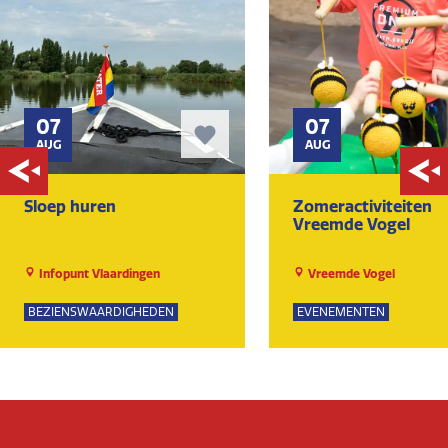
07
07
AUG
AUG
Sloep huren
Zomeractiviteiten
Vreemde Vogel
Infopunt Vlaardingen
Vreemde Vogel
BEZIENSWAARDIGHEDEN
EVENEMENTEN