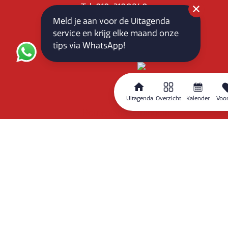
Tel: 010-3100840
E-mail: info@vlaardingenpartners.nl
Meld je aan voor de Uitagenda
KvK: 71555544
service en krijg elke maand onze
BTW : NL858760939B01
tips via WhatsApp!
Uitagenda
Overzicht
Kalender
Voor
Routeplanner
Home
Overzicht
Kalender
Zoeken