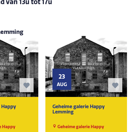
d van 13u tot 17u
 Lemming
23
AUG
e Happy
Geheime galerie Happy
Lemming
e Happy
Geheime galerie Happy