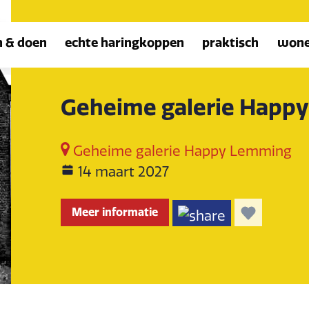
n & doen
echte haringkoppen
praktisch
won
Geheime galerie Happ
Geheime galerie Happy Lemming
14 maart 2027
Meer informatie