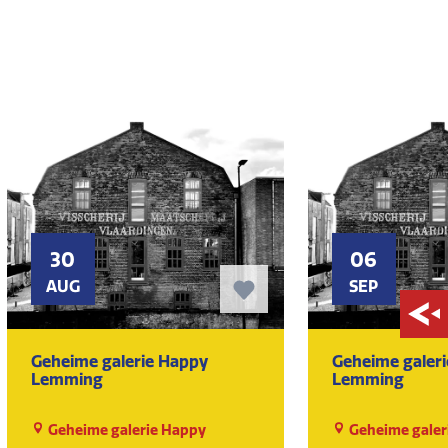
30
06
AUG
SEP
Geheime galerie Happy
Geheime galer
Lemming
Lemming
Geheime galerie Happy
Geheime galer