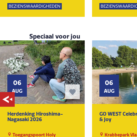
Lemming
Lemming
BEZIENSWAARDIGHEDEN
BEZIENSWAARDI
KUNST EN CULTUUR
MUSEUM
KUNST EN CULTU
Speciaal voor jou
06
06
AUG
AUG
Herdenking Hiroshima-
GO WEST Celebr
Nagasaki 2026
& Joy
Toegangspoort Holy
Krabbepark Vla