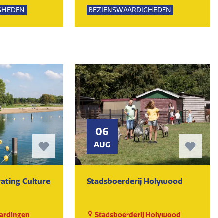
Lemming
GHEDEN
BEZIENSWAARDIGHEDEN
UR
MUSEUM
KUNST EN CULTUUR
MUSEUM
06
AUG
ating Culture
Stadsboerderij Holywood
ardingen
Stadsboerderij Holywood