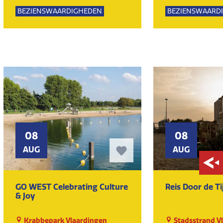
Lemming
Lemming
BEZIENSWAARDIGHEDEN
BEZIENSWAARD
KUNST EN CULTUUR
MUSEUM
KUNST EN CULT
08
08
AUG
AUG
GO WEST Celebrating Culture
Reis Door de Ti
& Joy
Krabbepark Vlaardingen
Stadsstrand V