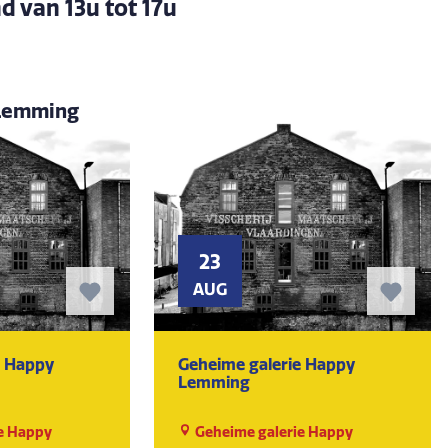
d van 13u tot 17u
 Lemming
23
AUG
e Happy
Geheime galerie Happy
Lemming
e Happy
Geheime galerie Happy