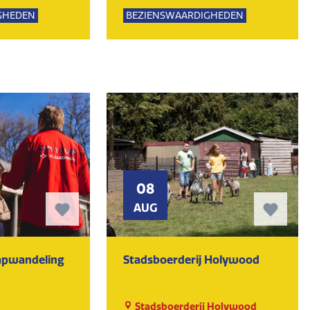
Lemming
GHEDEN
BEZIENSWAARDIGHEDEN
UR
MUSEUM
KUNST EN CULTUUR
MUSEUM
08
AUG
tapwandeling
Stadsboerderij Holywood
Stadsboerderij Holywood