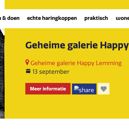
n & doen
echte haringkoppen
praktisch
won
Geheime galerie Happ
Geheime galerie Happy Lemming
13 september
Meer informatie