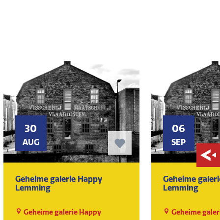
30
06
AUG
SEP
Geheime galerie Happy
Geheime galer
Lemming
Lemming
Geheime galerie Happy
Geheime galer