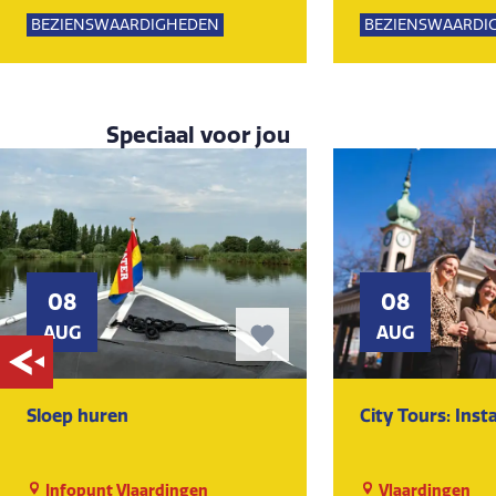
Lemming
Lemming
BEZIENSWAARDIGHEDEN
BEZIENSWAARDI
KUNST EN CULTUUR
MUSEUM
KUNST EN CULTU
Speciaal voor jou
08
08
AUG
AUG
Sloep huren
City Tours: Ins
Infopunt Vlaardingen
Vlaardingen