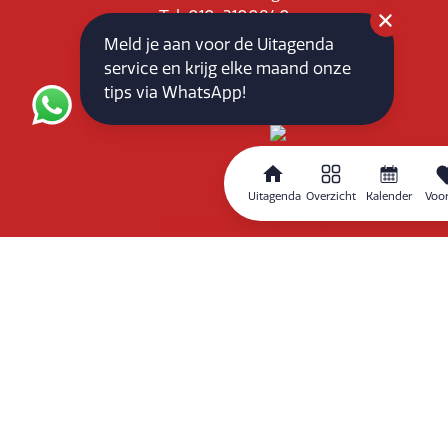
Tel: 010-3100840
E-mail: info@vlaardingenpartners.nl
Meld je aan voor de Uitagenda
KvK: 71555544
service en krijg elke maand onze
BTW : NL858760939B01
tips via WhatsApp!
Uitagenda
Overzicht
Kalender
Voor
Routeplanner
Home
Overzicht
Kalender
Zoeken