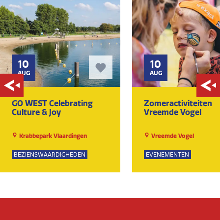
10
10
AUG
AUG
GO WEST Celebrating
Zomeractiviteiten
Culture & Joy
Vreemde Vogel
Krabbepark Vlaardingen
Vreemde Vogel
BEZIENSWAARDIGHEDEN
EVENEMENTEN