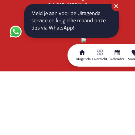
Tel: 010-3100840
E-mail: info@vlaardingenpartners.nl
Meld je aan voor de Uitagenda
KvK: 71555544
service en krijg elke maand onze
BTW : NL858760939B01
tips via WhatsApp!
Uitagenda
Overzicht
Kalender
Voor
Routeplanner
Home
Overzicht
Kalender
Zoeken