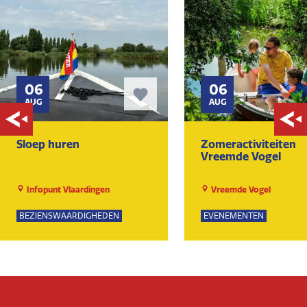
06
06
AUG
AUG
Sloep huren
Zomeractiviteiten
Vreemde Vogel
Infopunt Vlaardingen
Vreemde Vogel
BEZIENSWAARDIGHEDEN
EVENEMENTEN