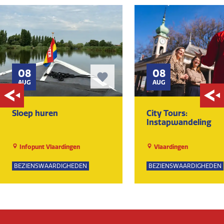
08
08
AUG
AUG
Sloep huren
City Tours:
Instapwandeling
Infopunt Vlaardingen
Vlaardingen
BEZIENSWAARDIGHEDEN
BEZIENSWAARDIGHEDEN