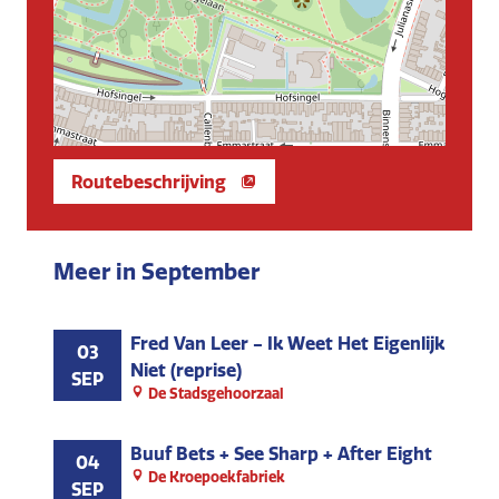
Routebeschrijving
Meer in September
Fred Van Leer - Ik Weet Het Eigenlijk
03
Niet (reprise)
SEP
De Stadsgehoorzaal
Buuf Bets + See Sharp + After Eight
04
De Kroepoekfabriek
SEP