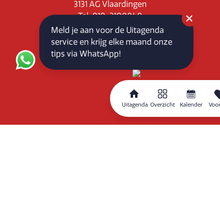
3131 AG Vlaardingen
Tel: 010-3100840
E-mail: info@vlaardingenpartners.nl
Meld je aan voor de Uitagenda
KvK: 71555544
service en krijg elke maand onze
BTW : NL858760939B01
tips via WhatsApp!
Uitagenda
Overzicht
Kalender
Voor
Routeplanner
Home
Overzicht
Kalender
Zoeken