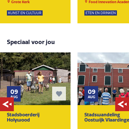
Grote Kerk
Food Innovation Acade
KUNST EN CULTUUR
ETEN EN DRINKEN
Speciaal voor jou
09
09
AUG
AUG
Stadsboerderij
Stadswandeling
Holywood
Oostwijk Vlaarding