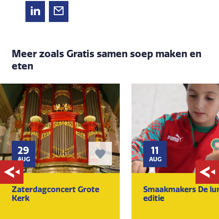
Meer zoals Gratis samen soep maken en
eten
29
11
AUG
AUG
Zaterdagconcert Grote
Smaakmakers De lu
Kerk
editie