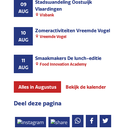
Stadswandeling Oostwijk
09
Vlaardingen
AUG
Visbank
Zomeractiviteiten Vreemde Vogel
10
Vreemde Vogel
AUG
Smaakmakers De lunch-editie
11
Food Innovation Academy
AUG
Alles in Augustus
Bekijk de kalender
Deel deze pagina