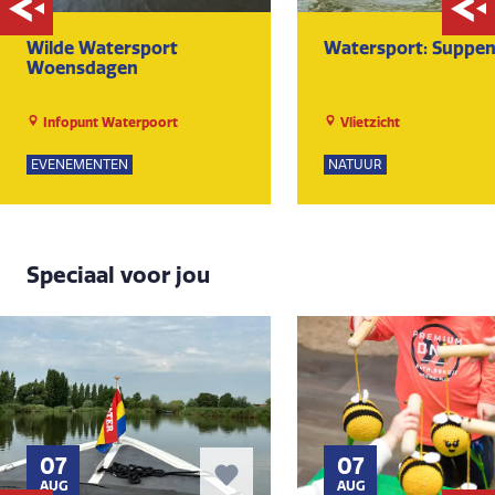
Wilde Watersport
Watersport: Suppe
Woensdagen
Infopunt Waterpoort
Vlietzicht
EVENEMENTEN
NATUUR
Speciaal voor jou
07
07
AUG
AUG