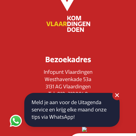
Bezoekadres
Infopunt Vlaardingen
Westhavenkade 53a
3131 AG Vlaardingen
Tel: 010-3100840
E-mail: info@vlaardingenpartners.nl
Meld je aan voor de Uitagenda
KvK: 71555544
service en krijg elke maand onze
BTW : NL858760939B01
tips via WhatsApp!