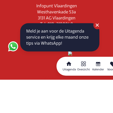
Infopunt Vlaardingen
Westhavenkade 53a
3131 AG Vlaardingen
Tel: 010-3100840
E-mail: info@vlaardingenpartners.nl
Meld je aan voor de Uitagenda
KvK: 71555544
service en krijg elke maand onze
BTW : NL858760939B01
tips via WhatsApp!
Uitagenda
Overzicht
Kalender
Voor
Routeplanner
Home
Overzicht
Kalender