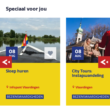
Speciaal voor jou
08
08
AUG
AUG
Sloep huren
City Tours:
Instapwandeling
Infopunt Vlaardingen
Vlaardingen
BEZIENSWAARDIGHEDEN
BEZIENSWAARDIGHEDEN