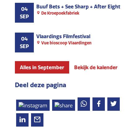
Buuf Bets + See Sharp + After Eight
04
De Kroepoekfabriek
SEP
Vlaardings Filmfestival
04
Vue bioscoop Vlaardingen
SEP
Alles in September
Bekijk de kalender
Deel deze pagina