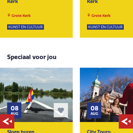
Kerk
Kerk
Grote Kerk
Grote Kerk
KUNST EN CULTUUR
KUNST EN CULTUUR
Speciaal voor jou
08
08
AUG
AUG
Sloep huren
City Tours: