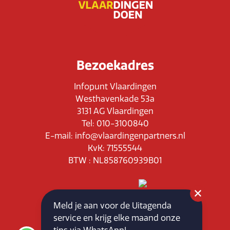
Bezoekadres
Infopunt Vlaardingen
Westhavenkade 53a
3131 AG Vlaardingen
Tel: 010-3100840
E-mail: info@vlaardingenpartners.nl
KvK: 71555544
BTW : NL858760939B01
Meld je aan voor de Uitagenda
service en krijg elke maand onze