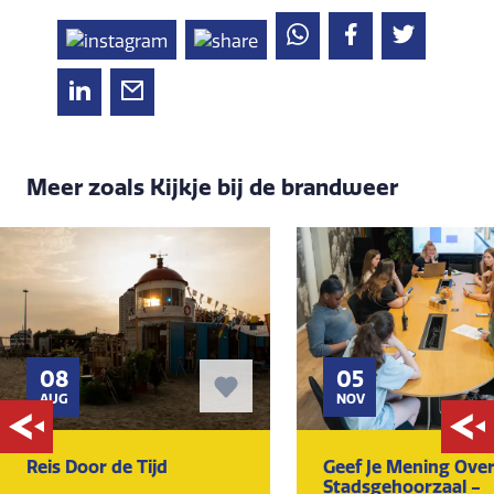
Meer zoals Kijkje bij de brandweer
08
05
AUG
NOV
Reis Door de Tijd
Geef Je Mening Ove
Stadsgehoorzaal -