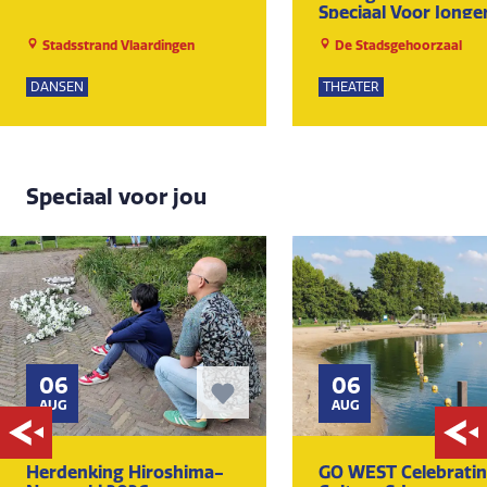
Speciaal Voor Jonge
Van ±14 T/m 18 Jaar
Stadsstrand Vlaardingen
De Stadsgehoorzaal
DANSEN
THEATER
Speciaal voor jou
06
06
AUG
AUG
Herdenking Hiroshima-
GO WEST Celebrati