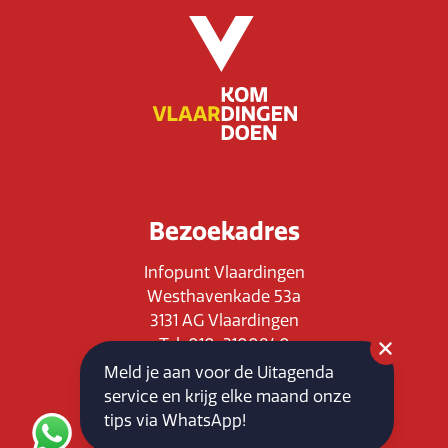
Bezoekadres
Infopunt Vlaardingen
Westhavenkade 53a
3131 AG Vlaardingen
Tel: 010-3100840
E-mail: info@vlaardingenpartners.nl
Meld je aan voor de Uitagenda
KvK: 71555544
service en krijg elke maand onze
BTW : NL858760939B01
tips via WhatsApp!