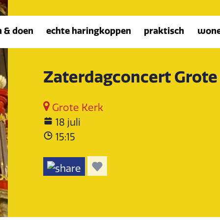
n & doen
echte haringkoppen
praktisch
won
Zaterdagconcert Grote
Grote Kerk
18 juli
15:15