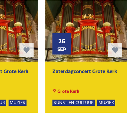
26
SEP
t Grote Kerk
Zaterdagconcert Grote Kerk
Grote Kerk
UR
MUZIEK
KUNST EN CULTUUR
MUZIEK