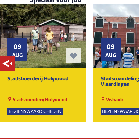
09
09
AUG
AUG
Stadsboerderij Holywood
Stadswandeling
Vlaardingen
Stadsboerderij Holywood
Visbank
BEZIENSWAARDIGHEDEN
BEZIENSWAARDI
NATUUR
KUNST EN CULTU
GROEPSUITJES