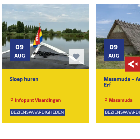
09
09
AUG
AUG
Sloep huren
Masamuda - Ar
Erf
Infopunt Vlaardingen
Masamuda
BEZIENSWAARDIGHEDEN
BEZIENSWAARD
NATUUR
MUSEUM
NAT