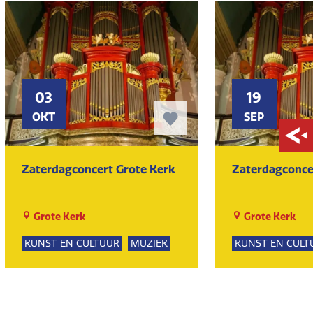
03
19
OKT
SEP
Zaterdagconcert Grote Kerk
Zaterdagconce
Grote Kerk
Grote Kerk
KUNST EN CULTUUR
MUZIEK
KUNST EN CULT