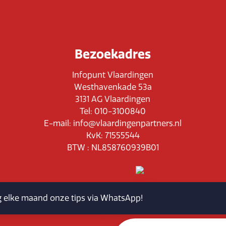
Bezoekadres
Infopunt Vlaardingen
Westhavenkade 53a
3131 AG Vlaardingen
Tel: 010-3100840
E-mail: info@vlaardingenpartners.nl
KvK: 71555544
BTW : NL858760939B01
jg elke maand onze tips via WhatsApp!
Routeplanner