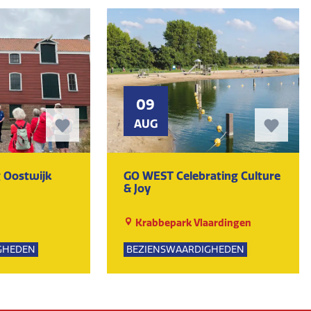
09
AUG
 Oostwijk
GO WEST Celebrating Culture
& Joy
Krabbepark Vlaardingen
GHEDEN
BEZIENSWAARDIGHEDEN
UR
KUNST EN CULTUUR
EVENEMENTEN