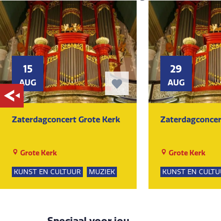
15
29
AUG
AUG
Zaterdagconcert Grote Kerk
Zaterdagconcer
Grote Kerk
Grote Kerk
KUNST EN CULTUUR
MUZIEK
KUNST EN CULTU
Speciaal voor jou