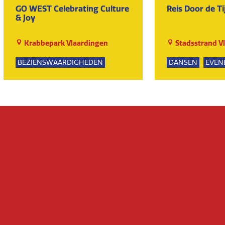
GO WEST Celebrating Culture
Reis Door de Ti
& Joy
Krabbepark Vlaardingen
Stadsstrand V
BEZIENSWAARDIGHEDEN
DANSEN
EVEN
KUNST EN CULTUUR
MUZIEK
EVENEMENTEN
Home
Overzicht
Kalender
Zoeken