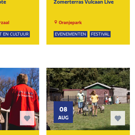
ote
Zomerterras Vulcaan Live
zaal
Oranjepark
T EN CULTUUR
EVENEMENTEN
FESTIVAL
KUNST EN CULTUUR
MUZIEK
DANSEN
08
AUG