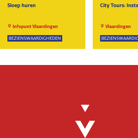
Sloep huren
City Tours: Ins
Infopunt Vlaardingen
Vlaardingen
BEZIENSWAARDIGHEDEN
BEZIENSWAARDI
NATUUR
SPORTIEF
GROE