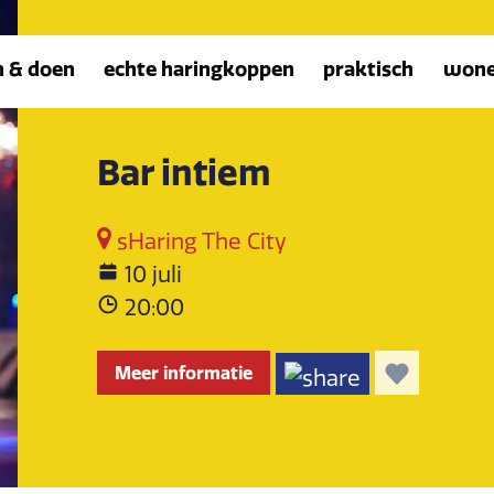
n & doen
echte haringkoppen
praktisch
won
Bar intiem
sHaring The City
10 juli
20:00
Meer informatie