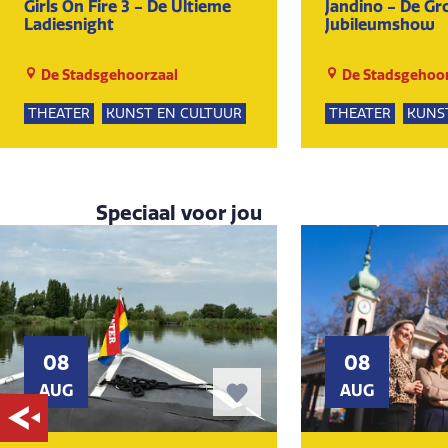
Girls On Fire 3 - De Ultieme
Jandino - De Gr
Ladiesnight
Jubileumshow
De Stadsgehoorzaal
De Stadsgehoor
THEATER
KUNST EN CULTUUR
THEATER
KUNS
Speciaal voor jou
08
08
AUG
AUG