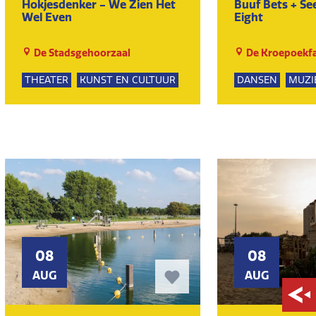
Hokjesdenker - We Zien Het
Buuf Bets + Se
Wel Even
Eight
De Stadsgehoorzaal
De Kroepoekfa
THEATER
KUNST EN CULTUUR
DANSEN
MUZI
KUNST EN CULT
08
08
AUG
AUG