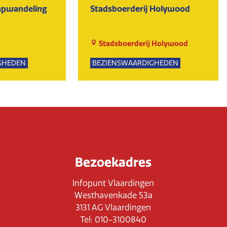
tapwandeling
Stadsboerderij Holywood
Stadsboerderij Holywood
GHEDEN
BEZIENSWAARDIGHEDEN
PSUITJES
NATUUR
Bezoekadres
Infopunt Vlaardingen
Westhavenkade 53a
3131 AG Vlaardingen
Tel: 010-3100840