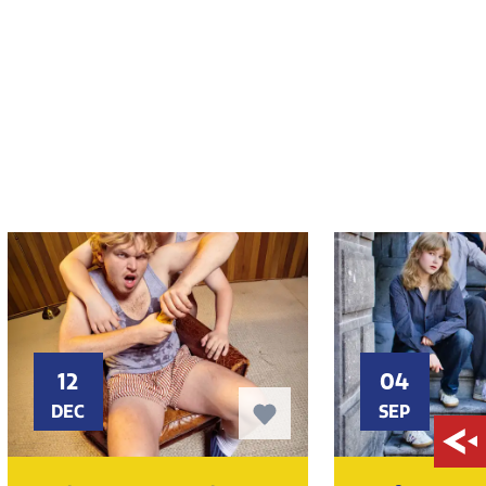
12
04
DEC
SEP