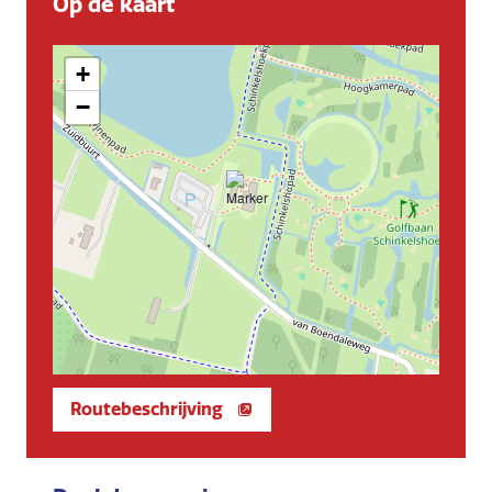
Op de kaart
+
−
Routebeschrijving