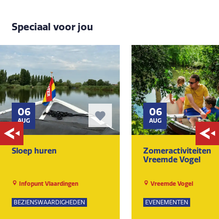
Speciaal voor jou
06
06
AUG
AUG
Sloep huren
Zomeractiviteiten
Vreemde Vogel
Infopunt Vlaardingen
Vreemde Vogel
BEZIENSWAARDIGHEDEN
EVENEMENTEN