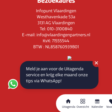
Bezoekadres
Infopunt Vlaardingen
Westhavenkade 53a
3131 AG Vlaardingen
Tel: 010-3100840
E-mail: info@vlaardingenpartners.nl
KvK: 71555544
BTW : NL858760939B01
Meld je aan voor de Uitagenda
service en krijg elke maand onze
Routeplanner
tips via WhatsApp!
Home
Overzicht
Uitagenda
Overzicht
Kalender
Voor