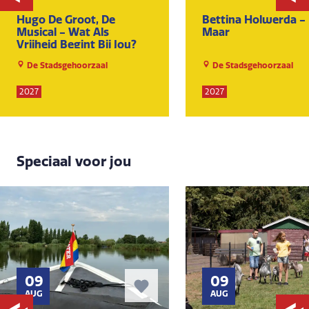
Hugo De Groot, De
Bettina Holwerda -
Musical - Wat Als
Maar
Vrijheid Begint Bij Jou?
De Stadsgehoorzaal
De Stadsgehoorzaal
2027
2027
Speciaal voor jou
09
09
AUG
AUG