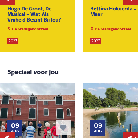
Hugo De Groot, De
Bettina Holwerda -
Musical - Wat Als
Maar
Vrijheid Begint Bij Jou?
De Stadsgehoorzaal
De Stadsgehoorzaal
2027
2027
Speciaal voor jou
09
09
AUG
AUG