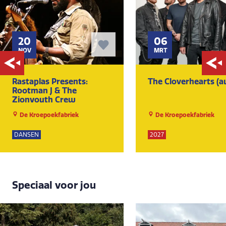
20
06
NOV
MRT
Rastaplas Presents:
The Cloverhearts (a
Rootman J & The
Zionyouth Crew
De Kroepoekfabriek
De Kroepoekfabriek
DANSEN
2027
Speciaal voor jou