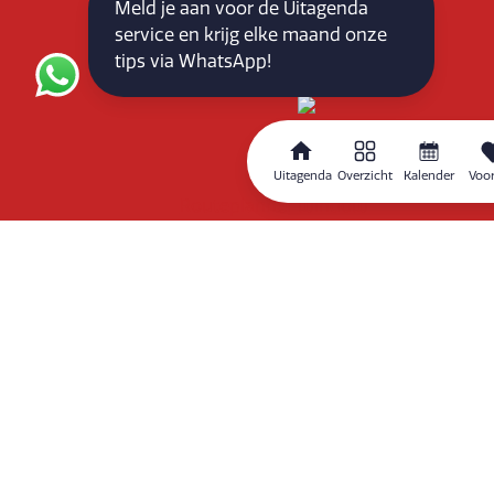
E-mail: info@vlaardingenpartners.nl
Meld je aan voor de Uitagenda
KvK: 71555544
service en krijg elke maand onze
BTW : NL858760939B01
tips via WhatsApp!
Uitagenda
Overzicht
Kalender
Voor
Routeplanner
Home
Overzicht
Kalender
Zoeken