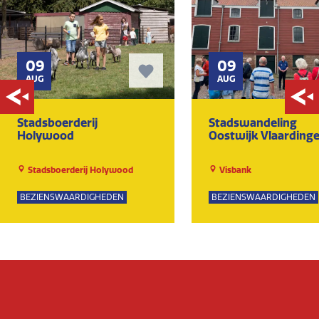
09
09
AUG
AUG
Stadsboerderij
Stadswandeling
Holywood
Oostwijk Vlaarding
Stadsboerderij Holywood
Visbank
BEZIENSWAARDIGHEDEN
BEZIENSWAARDIGHEDEN