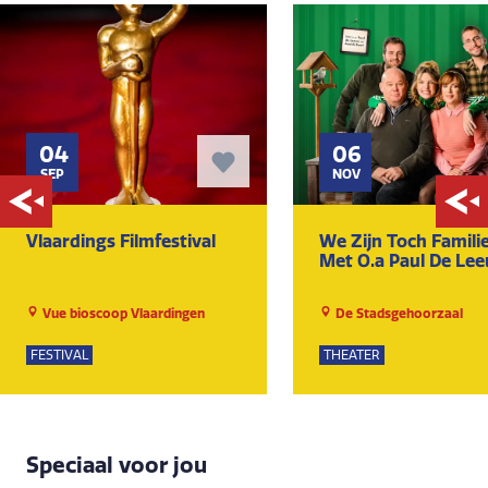
04
06
SEP
NOV
Vlaardings Filmfestival
We Zijn Toch Familie
Met O.a Paul De Le
Vue bioscoop Vlaardingen
De Stadsgehoorzaal
FESTIVAL
THEATER
Speciaal voor jou