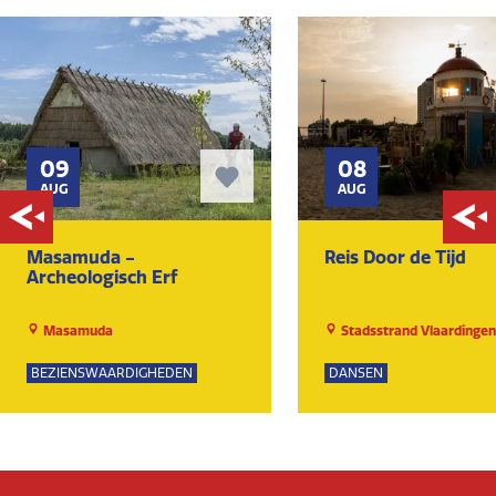
09
08
AUG
AUG
Masamuda -
Reis Door de Tijd
Archeologisch Erf
Masamuda
Stadsstrand Vlaardingen
BEZIENSWAARDIGHEDEN
DANSEN