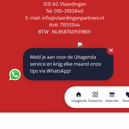
3131 AG Vlaardingen
Tel: 010-3100840
E-mail: info@vlaardingenpartners.nl
KvK: 71555544
BTW : NL858760939B01
Meld je aan voor de Uitagenda
service en krijg elke maand onze
Routeplanner
tips via WhatsApp!
Home
Overzicht
Uitagenda
Overzicht
Kalender
Voor
Kalender
Zoeken