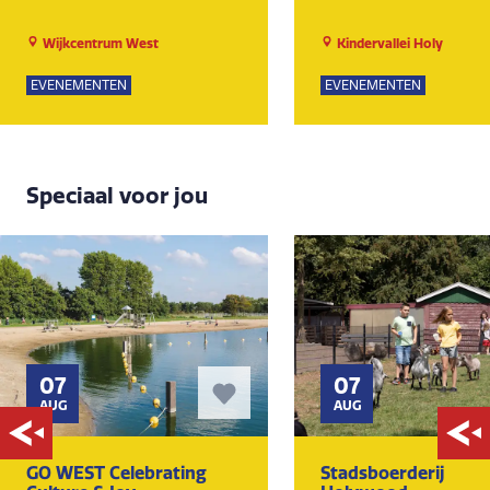
Wijkcentrum West
Kindervallei Holy
EVENEMENTEN
EVENEMENTEN
Speciaal voor jou
07
07
AUG
AUG
GO WEST Celebrating
Stadsboerderij