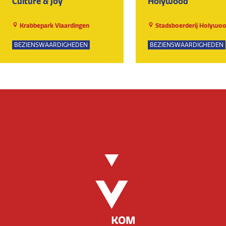
Culture & Joy
Holywood
Krabbepark Vlaardingen
Stadsboerderij Holywo
BEZIENSWAARDIGHEDEN
BEZIENSWAARDIGHEDEN