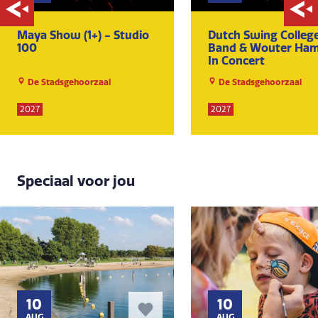
Maya Show (1+) - Studio
Dutch Swing Colleg
100
Band & Wouter Ham
In Concert
De Stadsgehoorzaal
De Stadsgehoorzaal
2027
2027
Speciaal voor jou
10
10
AUG
AUG