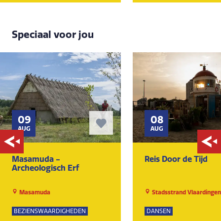
Speciaal voor jou
09
08
AUG
AUG
Masamuda -
Reis Door de Tijd
Archeologisch Erf
Masamuda
Stadsstrand Vlaardingen
BEZIENSWAARDIGHEDEN
DANSEN