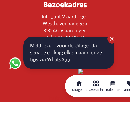
Bezoekadres
Infopunt Vlaardingen
Westhavenkade 53a
3131 AG Vlaardingen
Tel: 010-3100840
E-mail: info@vlaardingenpartners.nl
Meld je aan voor de Uitagenda
KvK: 71555544
service en krijg elke maand onze
BTW : NL858760939B01
tips via WhatsApp!
Uitagenda
Overzicht
Kalender
Voor
Routeplanner
Home
Overzicht