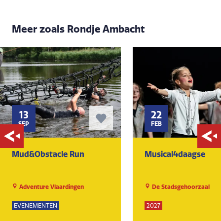
Meer zoals Rondje Ambacht
13
22
SEP
FEB
Mud&Obstacle Run
Musical4daagse
Adventure Vlaardingen
De Stadsgehoorzaal
EVENEMENTEN
2027