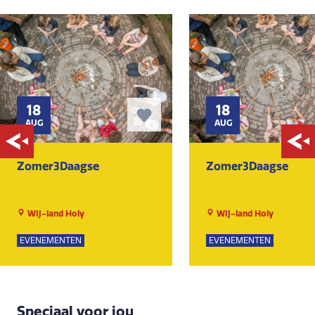
18
18
AUG
AUG
Zomer3Daagse
Zomer3Daagse
WIJ-land Holy
WIJ-land Holy
EVENEMENTEN
EVENEMENTEN
Speciaal voor jou