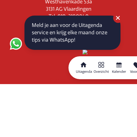
Westhavenkade 53a
3131 AG Vlaardingen
Tel: 010-3100840
E-mail: info@vlaardingenpartners.nl
Meld je aan voor de Uitagenda
KvK: 71555544
service en krijg elke maand onze
BTW : NL858760939B01
tips via WhatsApp!
Uitagenda
Overzicht
Kalender
Voor
Routeplanner
Home
Overzicht
Kalender
Zoeken