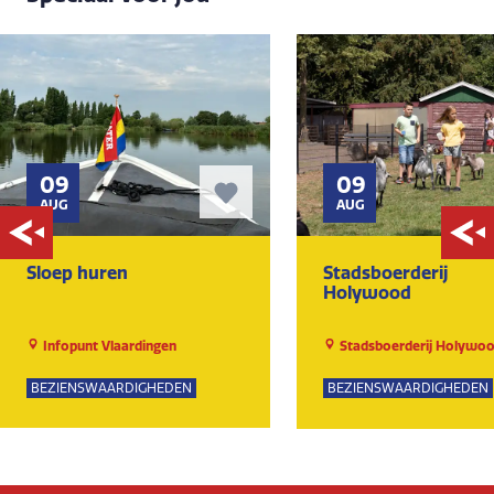
09
09
AUG
AUG
Sloep huren
Stadsboerderij
Holywood
Infopunt Vlaardingen
Stadsboerderij Holywo
BEZIENSWAARDIGHEDEN
BEZIENSWAARDIGHEDEN