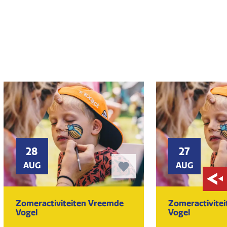
28
27
AUG
AUG
Zomeractiviteiten Vreemde
Zomeractivite
Vogel
Vogel