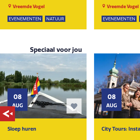
Vreemde Vogel
Vreemde Vogel
EVENEMENTEN
NATUUR
EVENEMENTEN
SPEELTUIN
GROEPSUITJES
SPEELTUIN
GROE
KUNST EN CULTUUR
KUNST EN CULTU
Speciaal voor jou
08
08
AUG
AUG
Sloep huren
City Tours: Ins