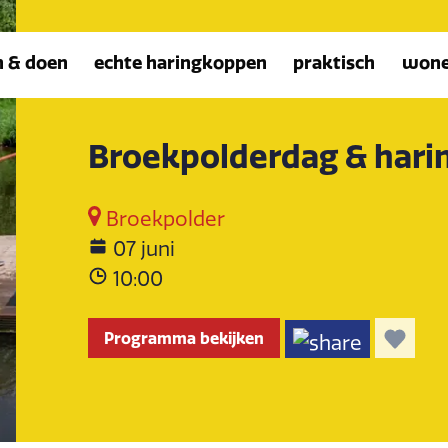
n & doen
echte haringkoppen
praktisch
won
Broekpolderdag & hari
Broekpolder
07 juni
10:00
Programma bekijken