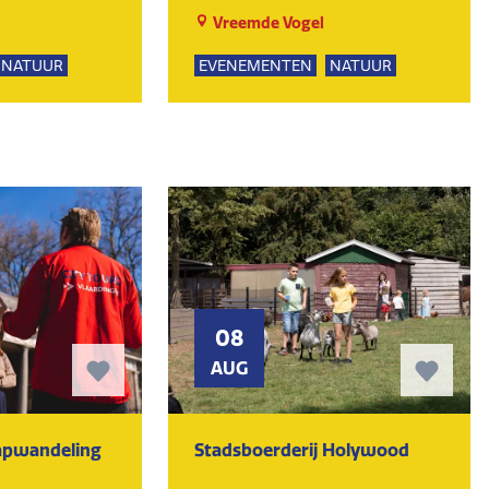
Vreemde Vogel
NATUUR
EVENEMENTEN
NATUUR
PSUITJES
SPEELTUIN
GROEPSUITJES
UR
KUNST EN CULTUUR
08
AUG
tapwandeling
Stadsboerderij Holywood