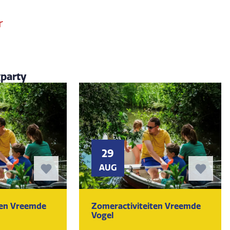
r
gparty
29
AUG
ten Vreemde
Zomeractiviteiten Vreemde
Vogel