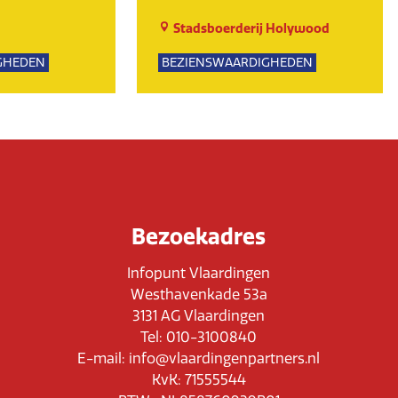
Stadsboerderij Holywood
GHEDEN
BEZIENSWAARDIGHEDEN
PSUITJES
NATUUR
Bezoekadres
Infopunt Vlaardingen
Westhavenkade 53a
3131 AG Vlaardingen
Tel: 010-3100840
E-mail: info@vlaardingenpartners.nl
KvK: 71555544