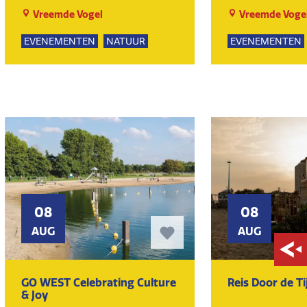
Vreemde Vogel
Vreemde Voge
EVENEMENTEN
NATUUR
EVENEMENTEN
SPEELTUIN
GROEPSUITJES
SPEELTUIN
GRO
KUNST EN CULTUUR
KUNST EN CULT
08
08
AUG
AUG
GO WEST Celebrating Culture
Reis Door de Ti
& Joy