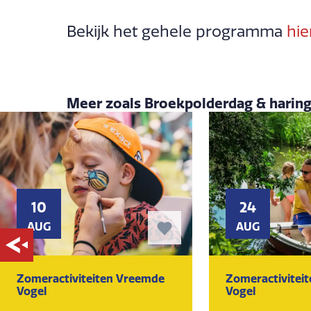
Bekijk het gehele programma
hie
Meer zoals Broekpolderdag & harin
10
24
AUG
AUG
Zomeractiviteiten Vreemde
Zomeractivitei
Vogel
Vogel