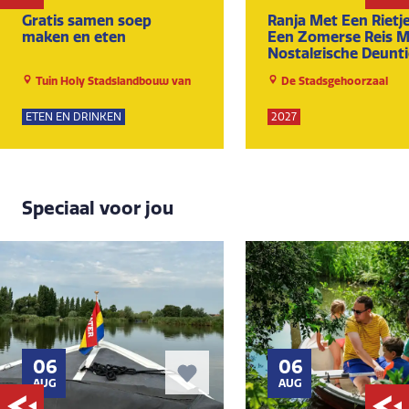
Gratis samen soep
Ranja Met Een Rietje
maken en eten
Een Zomerse Reis M
Nostalgische Deuntj
Tuin Holy Stadslandbouw van
De Stadsgehoorzaal
Ruytenburch
ETEN EN DRINKEN
2027
Speciaal voor jou
06
06
AUG
AUG