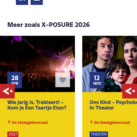
Meer zoals X-POSURE 2026
28
12
APR
NOV
Wie Jarig Is, Trakteert! -
Ons Kind - Psycholo
Kom Je Een Taartje Eten?
In Theater
De Stadsgehoorzaal
De Stadsgehoorzaal
2027
THEATER