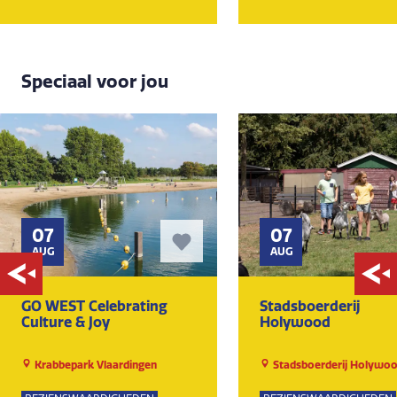
Speciaal voor jou
07
07
AUG
AUG
GO WEST Celebrating
Stadsboerderij
Culture & Joy
Holywood
Krabbepark Vlaardingen
Stadsboerderij Holywo