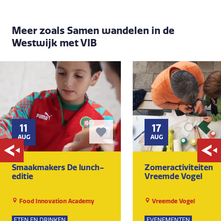
Meer zoals Samen wandelen in de
Westwijk met VIB
11
17
AUG
AUG
Smaakmakers De lunch-
Zomeractiviteiten
editie
Vreemde Vogel
Food Innovation Academy
Vreemde Vogel
ETEN EN DRINKEN
EVENEMENTEN