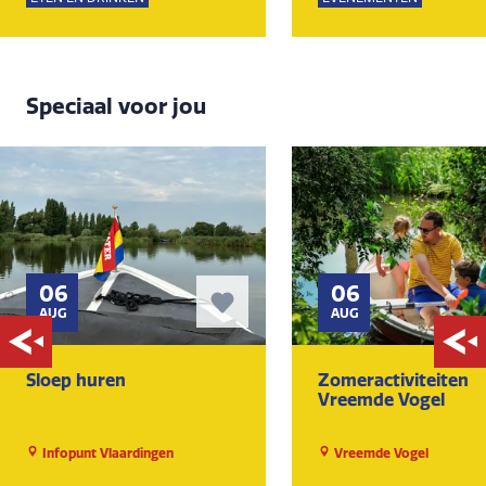
Speciaal voor jou
06
06
AUG
AUG
Sloep huren
Zomeractiviteiten
Vreemde Vogel
Infopunt Vlaardingen
Vreemde Vogel