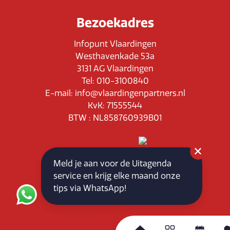
Bezoekadres
Infopunt Vlaardingen
Westhavenkade 53a
3131 AG Vlaardingen
Tel: 010-3100840
E-mail: info@vlaardingenpartners.nl
KvK: 71555544
BTW : NL858760939B01
Meld je aan voor de Uitagenda
service en krijg elke maand onze
Routeplanner
tips via WhatsApp!
Home