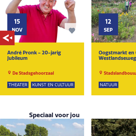
15
12
NOV
SEP
André Pronk - 20-jarig
Oogstmarkt en 
Jubileum
Westlandsewe
De Stadsgehoorzaal
Stadslandbouw
Ruytenburch
THEATER
KUNST EN CULTUUR
NATUUR
Speciaal voor jou