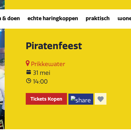
n & doen
echte haringkoppen
praktisch
won
Piratenfeest
Prikkewater
31 mei
14:00
Tickets Kopen