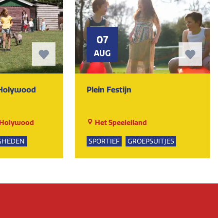
07
AUG
 Holywood
Plein Festijn
 Holywood
Het Speeleiland
GHEDEN
SPORTIEF
GROEPSUITJES