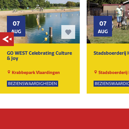
07
07
AUG
AUG
GO WEST Celebrating Culture
Stadsboerderij
& Joy
Krabbepark Vlaardingen
Stadsboerderij
BEZIENSWAARDIGHEDEN
BEZIENSWAARDI
KUNST EN CULTUUR
NATUUR
EVENEMENTEN