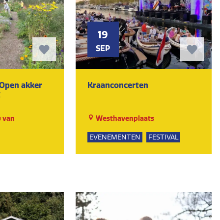
19
SEP
Open akker
Kraanconcerten
g
 van
Westhavenplaats
EVENEMENTEN
FESTIVAL
DANSEN
MUZIEK