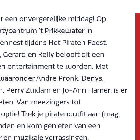
r een onvergetelijke middag! Op
tycentrum ’t Prikkewater in
ennest tijdens Het Piraten Feest.
Gerard en Kelly belooft dit een
 en entertainment te worden. Met
, waaronder Andre Pronk, Denys,
, Perry Zuidam en Jo-Ann Hamer, is er
eten. Van meezingers tot
optie! Trek je piratenoutfit aan (mag,
ienden en kom genieten van een
er en muzikale verrassingen.