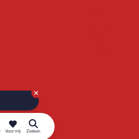
Home
Overzicht
Kalender
Zoeken
r
Voor mij
Zoeken