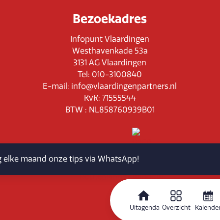
Bezoekadres
Infopunt Vlaardingen
Westhavenkade 53a
3131 AG Vlaardingen
Tel: 010-3100840
E-mail: info@vlaardingenpartners.nl
KvK: 71555544
BTW : NL858760939B01
jg elke maand onze tips via WhatsApp!
Routeplanner
Uitagenda
Overzicht
Kalende