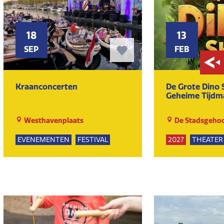
18
13
SEP
FEB
Kraanconcerten
De Grote Dino
Geheime Tijdm
Westhavenplaats
De Stadsgehoo
EVENEMENTEN
FESTIVAL
2027
THEATER
DANSEN
MUZIEK
KUNST EN CULT