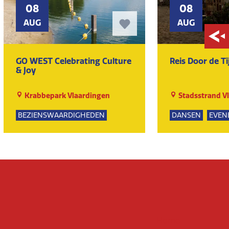
08
08
AUG
AUG
GO WEST Celebrating Culture
Reis Door de Ti
& Joy
Krabbepark Vlaardingen
Stadsstrand V
BEZIENSWAARDIGHEDEN
DANSEN
EVEN
KUNST EN CULTUUR
MUZIEK
EVENEMENTEN
Home