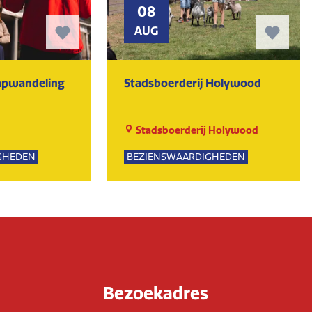
08
AUG
tapwandeling
Stadsboerderij Holywood
Stadsboerderij Holywood
GHEDEN
BEZIENSWAARDIGHEDEN
PSUITJES
NATUUR
Bezoekadres