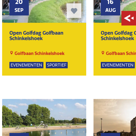
20
16
SEP
AUG
Open Golfdag Golfbaan
Open Golfdag 
Schinkelshoek
Schinkelshoek
Golfbaan Schinkelshoek
Golfbaan Schi
EVENEMENTEN
SPORTIEF
EVENEMENTEN