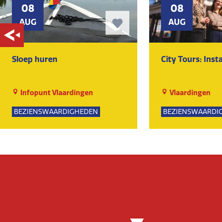
08
08
AUG
AUG
Sloep huren
City Tours: Ins
Infopunt Vlaardingen
Vlaardingen
BEZIENSWAARDIGHEDEN
BEZIENSWAARDI
NATUUR
SPORTIEF
GROE