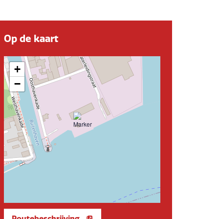
Op de kaart
+
−
Routebeschrijving