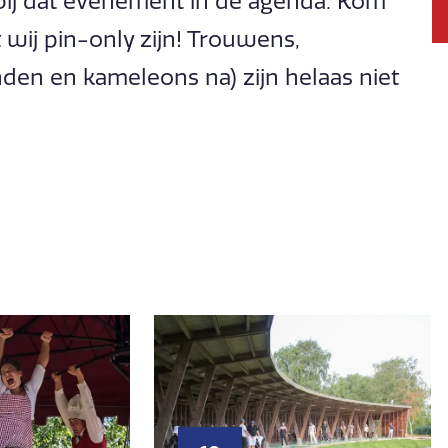
ld bij dat evenement in de agenda. Kom
 wij pin-only zijn! Trouwens,
den en kameleons na) zijn helaas niet