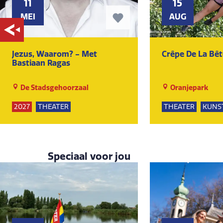
11
15
MEI
AUG
Jezus, Waarom? - Met
Crêpe De La Bêt
Bastiaan Ragas
De Stadsgehoorzaal
Oranjepark
2027
THEATER
THEATER
KUNS
KUNST EN CULTUUR
Speciaal voor jou