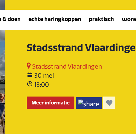
n & doen
echte haringkoppen
praktisch
won
Stadsstrand Vlaarding
Stadsstrand Vlaardingen
30 mei
13:00
Meer informatie